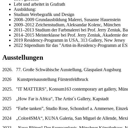
Lebt und arbeitet in Grafrath
Ausbildung:
Studium Werbegrafik und Design
2008–2009 Grundausbildung Malerei, Susanne Hauenstein
2009–2012 Zeichenstudium, Aleksandar Kolenc, München
2011–2013 Studium der Farbmalerei bei Prof. Jerry Zeniuk, Ba
2014–2015 Meisterklasse bei Prof. Jerry Zeniuk, Akademie de
2019 Residency-Programm in USA, 313 Gallery, New Jersey
2022 Stipendium für das "Artist-in-Residency-Programm at 
Ausstellungen
2026. 77. Große Schwäbische Ausstellung, Glaspalast Augsburg
2026 Kunstpreisausstellung Fürstenfeldbruck
2025. "IT MATTERS", Konsum163 contemporary art gallery, Mün
2025 „How Far is Africa“, The Artist´s Gallery, Kapstadt
2025 “Farbe tanken”, Studio Rose, Schondorf a. Ammersee, Einzela
2024 „Color4SMA“, KUNA Galeria, San Miguel de Allende, Mex
2023 „Neue Blüten“ Der Seerosenkreis, Münchner Künstlerhaus, 