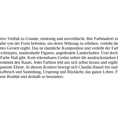
tive Vielfalt zu Grunde, eindeutig und unverfälscht. Ihre Farbmalerei 
 Farbe von der Form befreiten, um deren Wirkung zu erhöhen, verleiht d
es Geviert ergibt. Das ist räumliche Komposition und verleiht der Farb
Archetypen, maskenhafte Figuren, angedeutete Landschaften. Und doch s
 Farbe Halt gibt. Kein erkennbares Gerüst ordnet die ausdrucksstarken 
 bestimmt den Raum. Jeder Farbton lebt aus sich selbst heraus und ergi
sparente Ebene. In diesem Kontext bewegt sich Claudia Hassel frei und
 Aufbruch und Sammlung, Ursprung und Rückkehr, das ganze Leben. Far
gene Realität und deshalb so besonders.