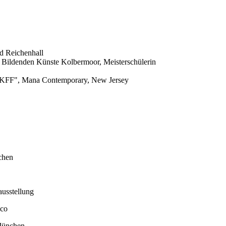
d Reichenhall
r Bildenden Künste Kolbermoor, Meisterschülerin
ESKFF", Mana Contemporary, New Jersey
chen
usstellung
ico
München