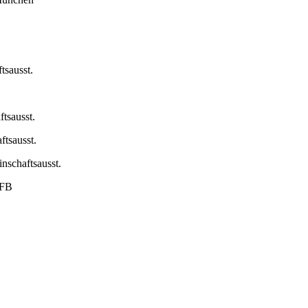
sausst.
sausst.
tsausst.
schaftsausst.
FFB