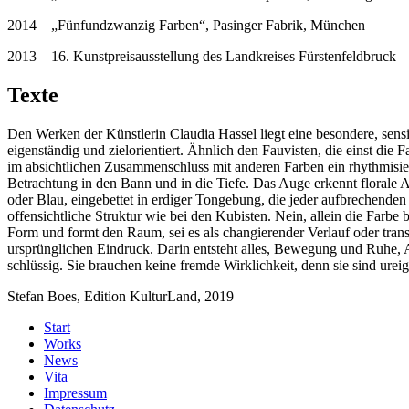
2014 „Fünfundzwanzig Farben“, Pasinger Fabrik, München
2013 16. Kunstpreisausstellung des Landkreises Fürstenfeldbruck
Texte
Den Werken der Künstlerin Claudia Hassel liegt eine besondere, sensi
eigenständig und zielorientiert. Ähnlich den Fauvisten, die einst die
im absichtlichen Zusammenschluss mit anderen Farben ein rhythmisiert
Betrachtung in den Bann und in die Tiefe. Das Auge erkennt florale 
oder Blau, eingebettet in erdiger Tongebung, die jeder aufbrechenden
offensichtliche Struktur wie bei den Kubisten. Nein, allein die Farbe
Form und formt den Raum, sei es als changierender Verlauf oder tran
ursprünglichen Eindruck. Darin entsteht alles, Bewegung und Ruhe,
schlüssig. Sie brauchen keine fremde Wirklichkeit, denn sie sind urei
Stefan Boes, Edition KulturLand, 2019
Start
Works
News
Vita
Impressum