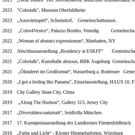
2023 "Colortalk", Museum Oberfahlheim
2023 „Auswärtsspiel“, Schorndorf, Gemeinschaftsausst.
2022 „Color4Venice“, Palazzo Bembo, Venedig Gemeinschaft
2022 „Woman of abstract expressionsm“, Manhatten, NY
2022 Abschlussausstellung „Residency at ESKFF“ Gemeinschaft
2021 „Colortalk“, Kunsthalle abraxas, BBK Augsburg Gemeinschaf
2021 „Ölmalerei im Großformat“, Wasserburg a. Bodensee Gemein
2020 „I got a feeling like Panama", Einzelausstellung, HAUS 10, 
2019 City Gallery Jinan City, China
2019 „Along The Hudson“, Gallery 313, Jersey City
2017 „Diversitäten-naturnah“, Seidlvilla München
2017 17. Kunstpreisausstellung des Landkreises Fürstenfeldbruck
2016 „Farbe und Licht“ - Kloster Himmelspforten, Würzburg